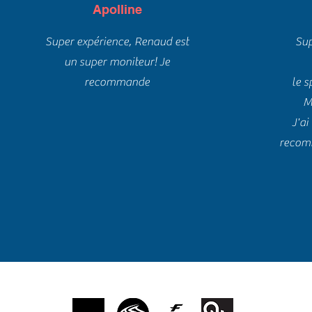
Apolline
Super expérience, Renaud est
Sup
un super moniteur! Je
recommande
le s
M
J'ai
recomm