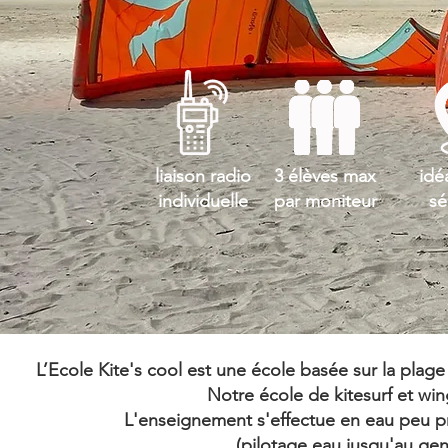
liaison radio
3 élèves max
idé
individuelle
par moniteur
sé
L’Ecole Kite's cool est une école basée sur la plag
Notre école de kitesurf et wi
L'enseignement s'effectue en eau peu pr
(pilotage eau jusqu'au gen