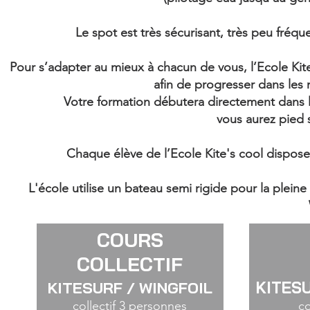
Le spot est très sécurisant, très peu fréqu
Pour s’adapter au mieux à chacun de vous, l’Ecole Kit
afin
de progresser dans les m
Votre formation débutera directement dans
vous aurez pied 
Chaque élève de l’Ecole Kite's cool dispose
L'école utilise un bateau semi rigide pour la plei
COURS
COLLECTIF
KITES
KITESURF / WINGFOIL
collectif 3 personnes
co