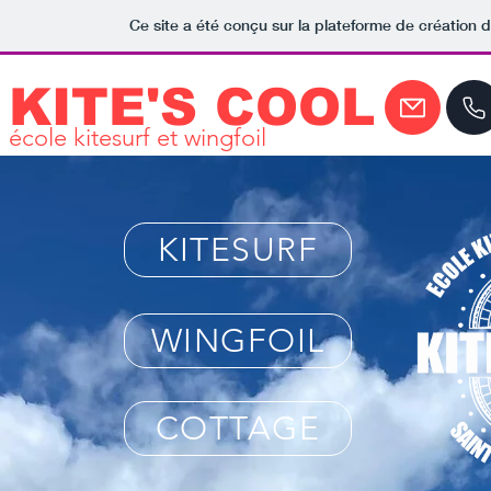
Ce site a été conçu sur la plateforme de création d
KITE'S COOL
école kitesurf et wingfoil
KITESURF
WINGFOIL
COTTAGE